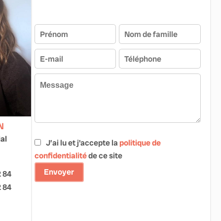
N
al
J’ai lu et j'accepte la
politique de
confidentialité
de ce site
Envoyer
2 84
2 84