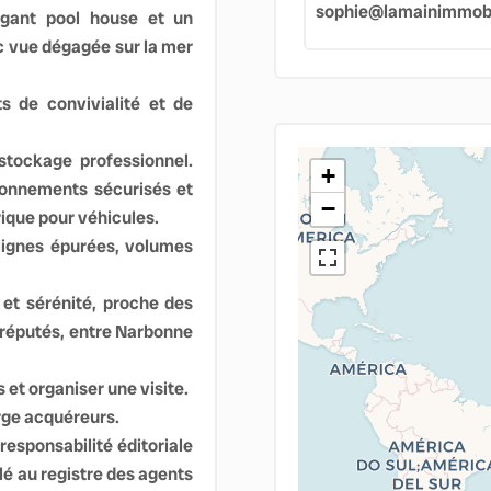
sophie@lamainimmobil
égant pool house et un
 vue dégagée sur la mer
s de convivialité et de
tockage professionnel.
+
tionnements sécurisés et
−
rique pour véhicules.
 lignes épurées, volumes
 et sérénité, proche des
 réputés, entre Narbonne
 et organiser une visite.
rge acquéreurs.
esponsabilité éditoriale
 au registre des agents