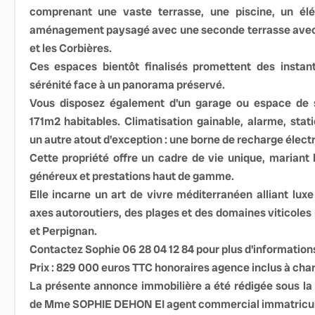
comprenant une vaste terrasse, une piscine, un él
aménagement paysagé avec une seconde terrasse avec
et les Corbières.
Ces espaces bientôt finalisés promettent des instant
sérénité face à un panorama préservé.
Vous disposez également d'un garage ou espace de s
171m2 habitables. Climatisation gainable, alarme, sta
un autre atout d'exception : une borne de recharge élect
Cette propriété offre un cadre de vie unique, mariant
généreux et prestations haut de gamme.
Elle incarne un art de vivre méditerranéen alliant luxe
axes autoroutiers, des plages et des domaines viticoles
et Perpignan.
Contactez Sophie 06 28 04 12 84 pour plus d'informations
Prix : 829 000 euros TTC honoraires agence inclus à cha
La présente annonce immobilière a été rédigée sous la r
de Mme SOPHIE DEHON EI agent commercial immatriculé