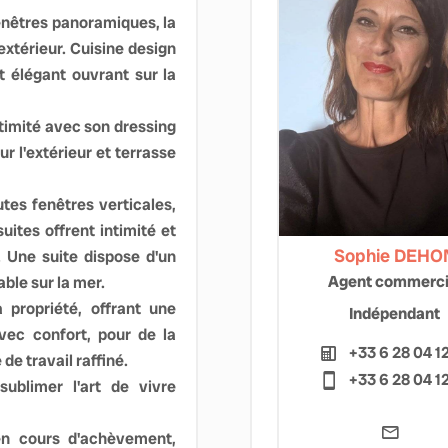
fenêtres panoramiques, la
extérieur. Cuisine design
t élégant ouvrant sur la
ntimité avec son dressing
ur l'extérieur et terrasse
tes fenêtres verticales,
ites offrent intimité et
Sophie DEHO
. Une suite dispose d'un
Agent commerci
ble sur la mer.
 propriété, offrant une
Indépendant
avec confort, pour de la
+33 6 28 04 1
de travail raffiné.
+33 6 28 04 1
ublimer l'art de vivre
 en cours d'achèvement,