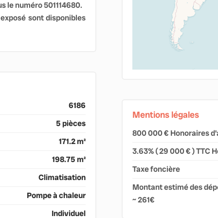
s le numéro 501114680.
 exposé sont disponibles
6186
Mentions légales
5 pièces
800 000 € Honoraires d'
171.2 m²
3.63% ( 29 000 € ) TTC H
198.75 m²
Taxe foncière
Climatisation
Montant estimé des dépe
Pompe à chaleur
~ 261€
Individuel