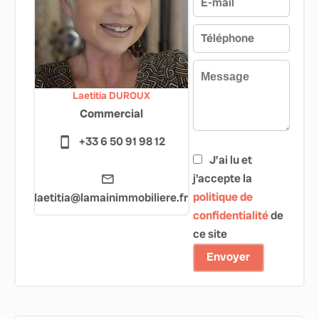
Laetitia DUROUX
Commercial
+33 6 50 91 98 12
J’ai lu et
j'accepte la
politique de
laetitia@lamainimmobiliere.fr
confidentialité
de
ce site
Envoyer