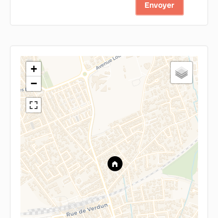
Envoyer
+
−