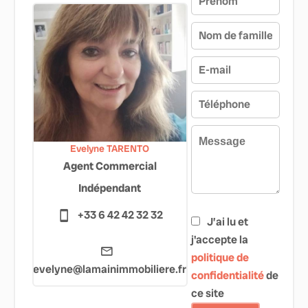
Evelyne TARENTO
Agent Commercial
Indépendant
+33 6 42 42 32 32
J’ai lu et
j'accepte la
politique de
evelyne@lamainimmobiliere.fr
confidentialité
de
ce site