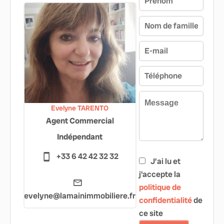
Evelyne TARENTO
Agent Commercial
Indépendant
+33 6 42 42 32 32
J’ai lu et
j'accepte la
politique de
evelyne@lamainimmobiliere.fr
confidentialité
de
ce site