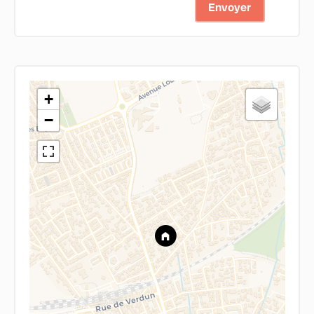
Envoyer
+
−