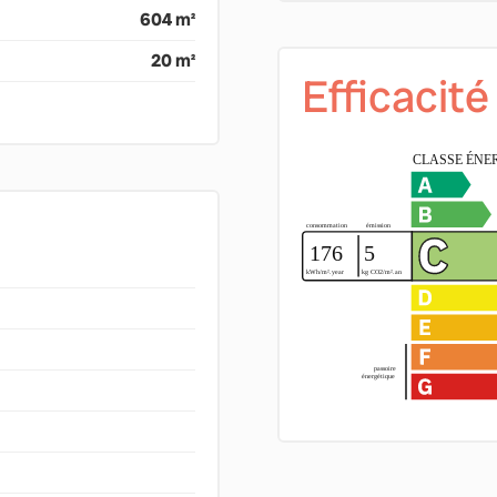
604 m²
20 m²
Efficacit