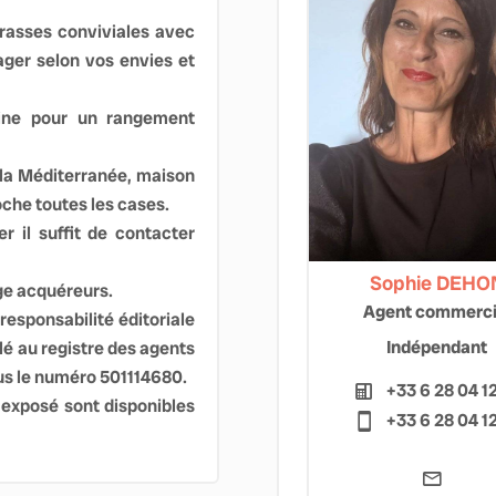
rrasses conviviales avec
ager selon vos envies et
ine pour un rangement
 la Méditerranée, maison
oche toutes les cases.
r il suffit de contacter
Sophie DEHO
ge acquéreurs.
Agent commerci
esponsabilité éditoriale
Indépendant
 au registre des agents
s le numéro 501114680.
+33 6 28 04 1
 exposé sont disponibles
+33 6 28 04 1