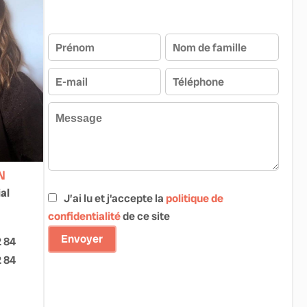
N
al
J’ai lu et j'accepte la
politique de
confidentialité
de ce site
Envoyer
2 84
2 84