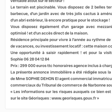
véritable atout sur le secteur !
Le terrain est piscinable. Vous disposez de 2 belles te
barbecue, d'un jardin avec de très jolis cactus à amén
d'un abri extérieur, là encore pratique pour le stockage !
Vous disposez également d'un garage avec mezzan
optimisé ! et d'un accès direct de la maison.
Résidence principale pour vivre à l'année au rythme de
de vacances, ou investissement locatif : cette maison c
Une opportunité à saisir rapidement ! et pour la visite
Sophie 06 28 04 12 84
Prix : 299 000 euros ttc honoraires agence inclus à char
La présente annonce immobilière a été rédigée sous la r
de Mme SOPHIE DEHON EI agent commercial immatriculé
commerciaux du Tribunal de commerce de Narbonne sou
« Les informations sur les risques auxquels ce bien est
sur le site Géorisques : www.georisques.gouv.fr »