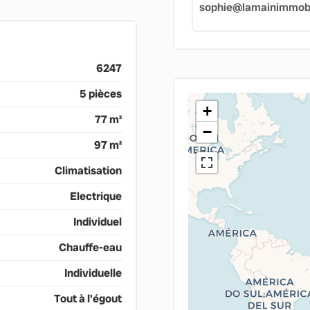
sophie@lamainimmobil
6247
5 pièces
+
77 m²
−
97 m²
Climatisation
Electrique
Individuel
Chauffe-eau
Individuelle
Tout à l'égout