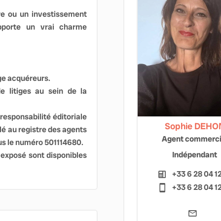
ire ou un investissement
pporte un vrai charme
ge acquéreurs.
e litiges au sein de la
esponsabilité éditoriale
Sophie DEHO
 au registre des agents
Agent commerci
s le numéro 501114680.
Indépendant
 exposé sont disponibles
+33 6 28 04 1
+33 6 28 04 1