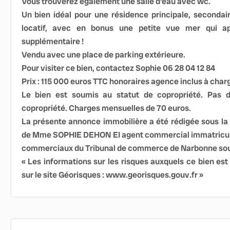
Vous trouverez également une salle d'eau avec wc.
Un bien idéal pour une résidence principale, seconda
locatif, avec en bonus une petite vue mer qui a
supplémentaire !
Vendu avec une place de parking extérieure.
Pour visiter ce bien, contactez Sophie 06 28 04 12 84
Prix : 115 000 euros TTC honoraires agence inclus à char
Le bien est soumis au statut de copropriété. Pas d
copropriété. Charges mensuelles de 70 euros.
La présente annonce immobilière a été rédigée sous la r
de Mme SOPHIE DEHON EI agent commercial immatriculé
commerciaux du Tribunal de commerce de Narbonne sou
« Les informations sur les risques auxquels ce bien est
sur le site Géorisques : www.georisques.gouv.fr »