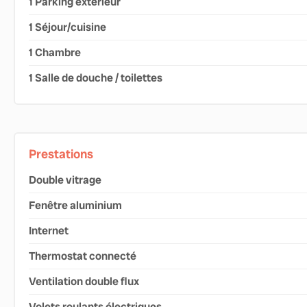
1 Parking extérieur
1 Séjour/cuisine
1 Chambre
1 Salle de douche / toilettes
Prestations
Double vitrage
Fenêtre aluminium
Internet
Thermostat connecté
Ventilation double flux
Volets roulants électriques