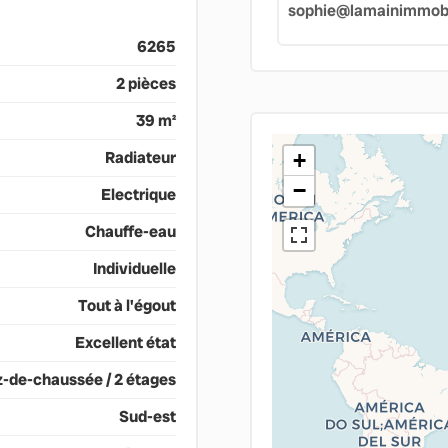
sophie@lamainimmobil
6265
2 pièces
39 m²
Radiateur
+
−
Electrique
Chauffe-eau
Individuelle
Tout à l'égout
Excellent état
-de-chaussée / 2 étages
Sud-est