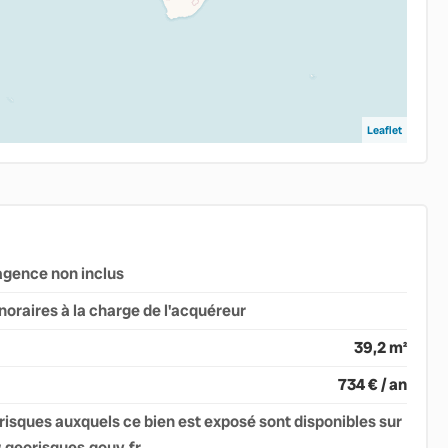
Leaflet
agence non inclus
noraires à la charge de l'acquéreur
39,2 m²
734 € / an
 risques auxquels ce bien est exposé sont disponibles sur
w.georisques.gouv.fr