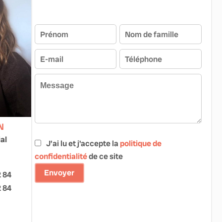
N
al
J’ai lu et j'accepte la
politique de
confidentialité
de ce site
Envoyer
2 84
2 84