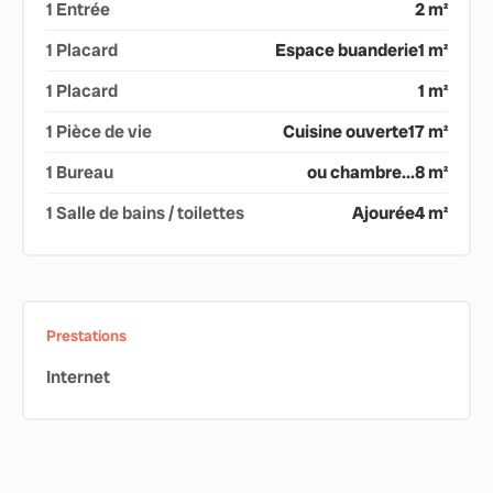
1 Entrée
2 m²
1 Placard
Espace buanderie
1 m²
1 Placard
1 m²
1 Pièce de vie
Cuisine ouverte
17 m²
1 Bureau
ou chambre...
8 m²
1 Salle de bains / toilettes
Ajourée
4 m²
Prestations
Internet