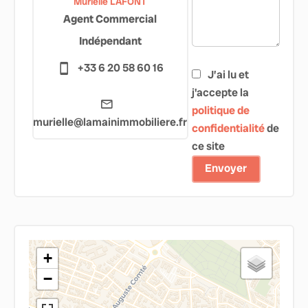
Murielle LAFONT
Agent Commercial
Indépendant
+33 6 20 58 60 16
J’ai lu et
j'accepte la
politique de
murielle@lamainimmobiliere.fr
confidentialité
de
ce site
Envoyer
+
−