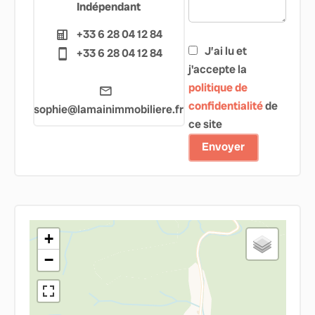
Indépendant
+33 6 28 04 12 84
J’ai lu et
+33 6 28 04 12 84
j'accepte la
politique de
confidentialité
de
sophie@lamainimmobiliere.fr
ce site
Envoyer
+
−